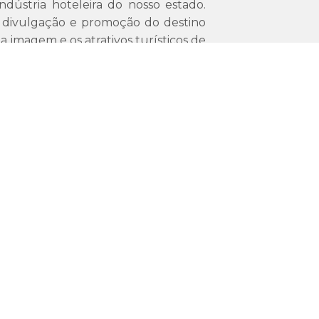
ndústria hoteleira do nosso estado.
 divulgação e promoção do destino
a imagem e os atrativos turísticos de
aumentando a ocupação dos hotéis,
s, renda e contribuindo para o
”, declarou ACF.
 composta pelo vice-presidente, João
 segundo vice-presidente, Emanuel
ra administrativa, Kátia Pimentel, do
dministrativo, Emmanuel Moraes, do
ro, Alessandro de Oliva, do Hotel
oão Menezes, do Hotel Arcus.