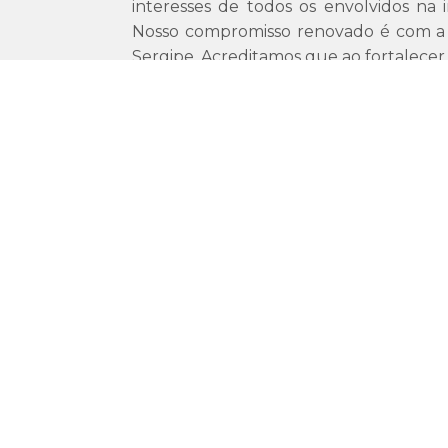
interesses de todos os envolvidos na i
Nosso compromisso renovado é com a
Sergipe. Acreditamos que ao fortalecer 
nossa região, estaremos não apenas 
mas também gerando mais emprego
desenvolvimento econômico de Sergipe
Além da presidência, a nova diretoria é
Paulo Andrade, do Hotel Del Mar; o
Teles, da Rede Real de Hotéis; a direto
Xingó Parque Hotel; o vice-diretor a
Hotel San Manuel; o diretor financei
Aquários; e o vice-diretor financeiro, J