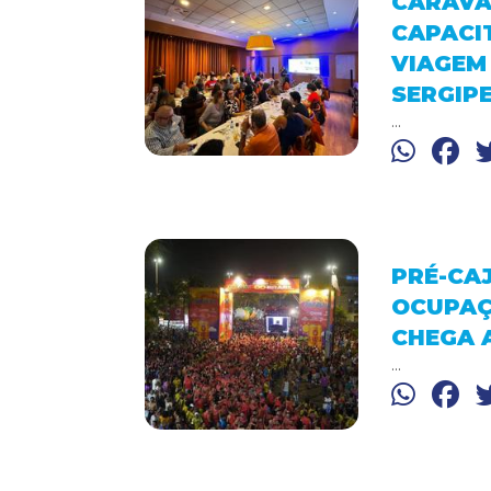
CARAVA
CAPACI
VIAGEM
SERGIPE
...
PRÉ-CAJ
OCUPAÇ
CHEGA A
...