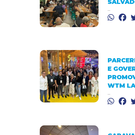
SALVADO
...
PARCERI
E GOVE
PROMOV
WTM LAT
...