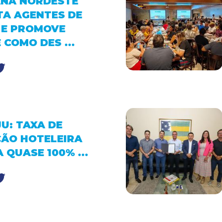
NA NORDESTE
TA AGENTES DE
 E PROMOVE
 COMO DES ...
U: TAXA DE
ÃO HOTELEIRA
 QUASE 100% ...