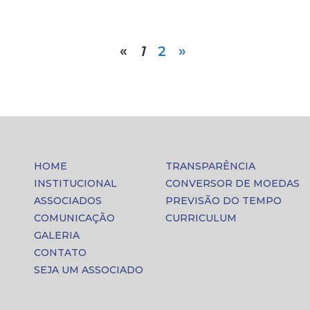
«
1
2
»
HOME
TRANSPARÊNCIA
INSTITUCIONAL
CONVERSOR DE MOEDAS
ASSOCIADOS
PREVISÃO DO TEMPO
COMUNICAÇÃO
CURRICULUM
GALERIA
CONTATO
SEJA UM ASSOCIADO