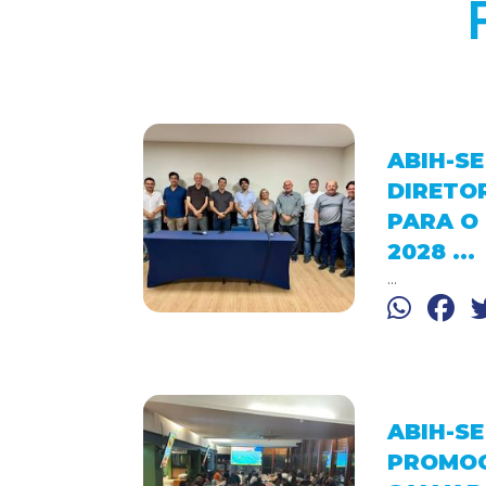
ABIH-S
DIRETO
PARA O 
2028 ...
...
ABIH-S
PROMOC